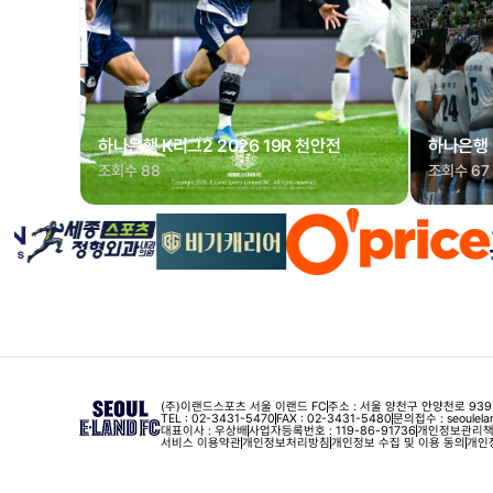
하나은행 K리그2 2026 19R 천안전
하나은행 
조회수 88
조회수 67
(주)이랜드스포츠 서울 이랜드 FC
주소 : 서울 양천구 안양천로 939
TEL : 02-3431-5470
FAX : 02-3431-5480
문의접수 : seoulelan
대표이사 : 우상배
사업자등록번호 : 119-86-91736
개인정보관리책임
서비스 이용약관
개인정보처리방침
개인정보 수집 및 이용 동의
개인