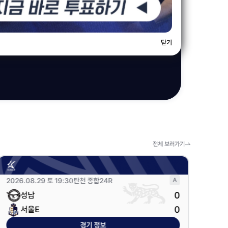
닫기
전체 보러가기
2026.08.29 토 19:30
탄천 종합
24R
0
성남
0
서울E
경기 정보