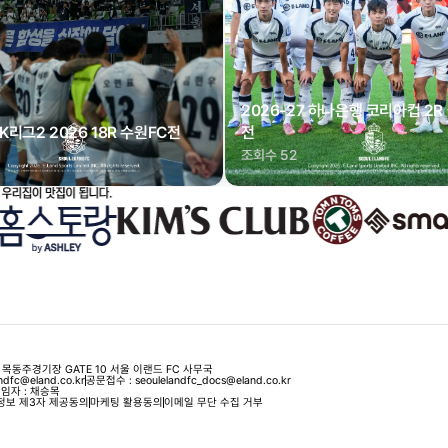
2026-27 하나은행 코리아컵 2
K리그2 2026 18R 수원FC전
전
조회수 52
 목동주경기장 GATE 10 서울 이랜드 FC 사무국
dfc@eland.co.kr
공문접수 : seoulelandfc_docs@eland.co.kr
자 : 채승목
정보 제3자 제공동의
마케팅 활용동의
이메일 무단 수집 거부