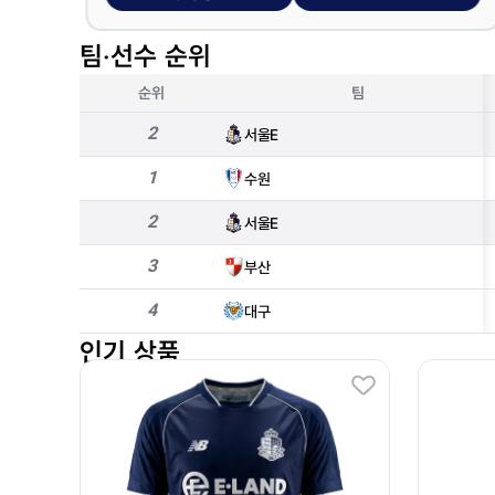
팀‧선수 순위
순위
팀
2
서울E
1
수원
2
서울E
3
부산
4
대구
인기 상품