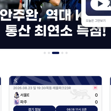
J리그 팀들과
오늘은 그만보기
국제 유소년 교류!
2026.08.23 일 19:30
목동 레울파크
23R
0
서울E
0
파주
경기 정보
08.18 11시 오픈