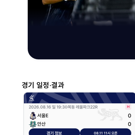
경기 일정‧결과
2026.08.16 일 19:30
목동 레울파크
22R
0
0
서울E
0
0
안산
경기 정보
08.11 11시 오픈